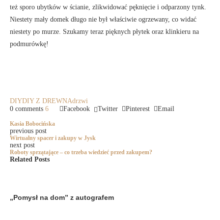
też sporo ubytków w ścianie, zlikwidować pęknięcie i odparzony tynk.
Niestety mały domek długo nie był właściwie ogrzewany, co widać
niestety po murze. Szukamy teraz pięknych płytek oraz klinkieru na
podmurówkę!
DIY
DIY Z DREWNA
drzwi
0 comments
6
Facebook
Twitter
Pinterest
Email
Kasia Bobocińska
previous post
Wirtualny spacer i zakupy w Jysk
next post
Roboty sprzątające – co trzeba wiedzieć przed zakupem?
Related Posts
„Pomysł na dom” z autografem