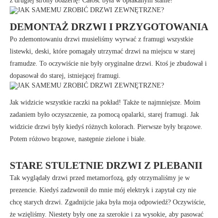
z drugiej strony boazerię! Całość była w opłakanym stanie!
DEMONTAŻ DRZWI I PRZYGOTOWANIA
Po zdemontowaniu drzwi musieliśmy wyrwać z framugi wszystkie
listewki, deski, które pomagały utrzymać drzwi na miejscu w starej
framudze. To oczywiście nie były oryginalne drzwi. Ktoś je zbudował i
dopasował do starej, istniejącej framugi.
Jak widzicie wszystkie raczki na pokład! Także te najmniejsze. Moim
zadaniem było oczyszczenie, za pomocą opalarki, starej framugi. Jak
widzicie drzwi były kiedyś różnych kolorach. Pierwsze były brązowe.
Potem różowo brązowe, następnie zielone i białe.
STARE STULETNIE DRZWI Z PLEBANII
Tak wyglądały drzwi przed metamorfozą, gdy otrzymaliśmy je w
prezencie. Kiedyś zadzwonił do mnie mój elektryk i zapytał czy nie
chcę starych drzwi. Zgadnijcie jaka była moja odpowiedź? Oczywiście,
że wzięliśmy. Niestety były one za szerokie i za wysokie, aby pasować