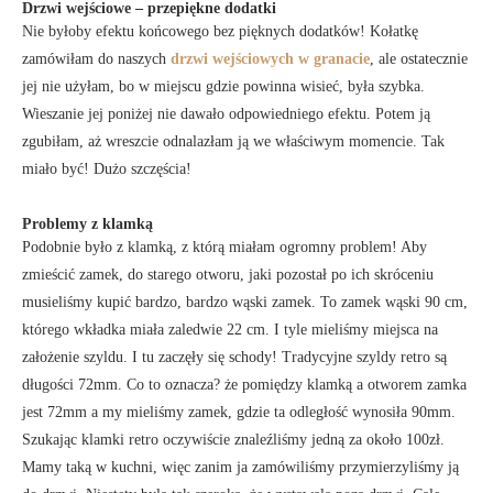
Drzwi wejściowe – przepiękne dodatki
Nie byłoby efektu końcowego bez pięknych dodatków! Kołatkę
zamówiłam do naszych
drzwi wejściowych w granacie
, ale ostatecznie
jej nie użyłam, bo w miejscu gdzie powinna wisieć, była szybka.
Wieszanie jej poniżej nie dawało odpowiedniego efektu. Potem ją
zgubiłam, aż wreszcie odnalazłam ją we właściwym momencie. Tak
miało być! Dużo szczęścia!
Problemy z klamką
Podobnie było z klamką, z którą miałam ogromny problem! Aby
zmieścić zamek, do starego otworu, jaki pozostał po ich skróceniu
musieliśmy kupić bardzo, bardzo wąski zamek. To zamek wąski 90 cm,
którego wkładka miała zaledwie 22 cm. I tyle mieliśmy miejsca na
założenie szyldu. I tu zaczęły się schody! Tradycyjne szyldy retro są
długości 72mm. Co to oznacza? że pomiędzy klamką a otworem zamka
jest 72mm a my mieliśmy zamek, gdzie ta odległość wynosiła 90mm.
Szukając klamki retro oczywiście znaleźliśmy jedną za około 100zł.
Mamy taką w kuchni, więc zanim ja zamówiliśmy przymierzyliśmy ją