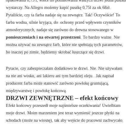
opakowania 0,75 l, wiece do pomalowania waszych drzwi jedna puszka
wystarczy. Na Allegro możemy kupić puszkę 0,75l za ok 68zł.
Pytaliście, czy ta farba nadaje się na zewnątrz. Tak! Oczywiście! To
farba wodna, silnie kryjąca, do ochrony przed wpływem czynników
atmosferycznych, nadaje się zarówno do drewna stosowanego w
pomieszczeniach i na otwartej przestrzeni
. To bardzo ważne. Nie
można używać na zewnątrz farb, które nie spełniają tych parametrów,
bo inaczej po zimie, będziemy skrobać łuszczące się drzwi.
Pytacie, czy zabezpieczałam dodatkowo te drzwi. Nie. Nie używałam
na nie ani wosku, ani lakieru ani tym bardziej oleju. Jak napisał
producent farba może stanowić zarówno powłokę gruntującą,
międzywarstwę i powłokę końcową.
DRZWI ZEWNĘTRZNE – efekt końcowy
Efekt końcowy przeszedł moje najśmielsze oczekiwania! Uwielbiam
moje drzwi. Moim marzeniem jest teraz wymienić jeszcze płytki na
schodach (może na wiosnę), tak aby wejście do pracowni zachwycało.