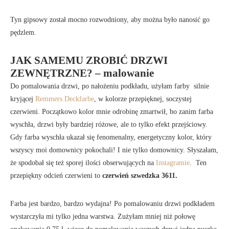
Tyn gipsowy został mocno rozwodniony, aby można było nanosić go
pędzlem.
JAK SAMEMU ZROBIĆ DRZWI
ZEWNĘTRZNE? – malowanie
Do pomalowania drzwi, po nałożeniu podkładu, użyłam farby silnie
kryjącej
Remmers Deckfarbe
, w kolorze przepięknej, soczystej
czerwieni. Początkowo kolor mnie odrobinę zmartwił, bo zanim farba
wyschła, drzwi były bardziej różowe, ale to tylko efekt przejściowy.
Gdy farba wyschła ukazał się fenomenalny, energetyczny kolor, który
wszyscy moi domownicy pokochali! I nie tylko domownicy. Słyszałam,
że spodobał się też sporej ilości obserwujących na
Instagramie
. Ten
przepiękny odcień czerwieni to
czerwień szwedzka 3611.
Farba jest bardzo, bardzo wydajna! Po pomalowaniu drzwi podkładem
wystarczyła mi tylko jedna warstwa. Zużyłam mniej niż połowę