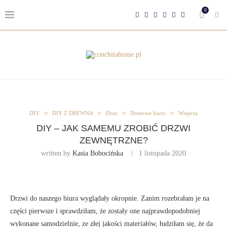
0
DIY
DIY Z DREWNA
Dom
Domowe biuro
Wnętrza
DIY – JAK SAMEMU ZROBIĆ DRZWI
ZEWNĘTRZNE?
written by
Kasia Bobocińska
1 listopada 2020
Drzwi do naszego biura wyglądały okropnie. Zanim rozebrałam je na
części pierwsze i sprawdziłam, że zostały one najprawdopodobniej
wykonane samodzielnie, ze złej jakości materiałów, łudziłam się, że da