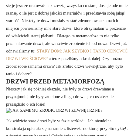
się je jeszcze uratować. Jak zresztą wszystko co stare, dostaje ode mnie
szansę, o ile jest z dobrej jakości materiałów i przedstawia sobą jakąś
wartość. Niestety te drzwi musiały zostać zdemontowane a na ich
miejscu powiesiliśmy inne stare drzwi, które otrzymałam w prezencie
od właścicieli starej plebanii. Dlatego ta metamorfoza to nie tylko
przemalowanie drzwi, ale właściwie zrobienie ich od nowa. Drzwi już
odnawialiśmy tu:
STARY DOM: JAK SZYBKO I TANIO ODNOWIĆ
DRZWI WEJŚCIOWE?
a teraz poszliśmy o krok dalej. Czy można
zrobić sobie samemu drzwi? Jak zrobić drzwi wewnętrzne, aby było
tanio i dobrze?
DRZWI PRZED METAMORFOZĄ
Niestety jak się później okazało, nie były to drzwi drewniane a
przynajmniej nie były zrobione z litego drewna, co ostatecznie
przesądziło o ich losie!
Jak widzicie stare drzwi były w fazie rozkładu. Ich nieudolna
konstrukcja opierała się na ramie z listewek, do której przybito dyktę! a