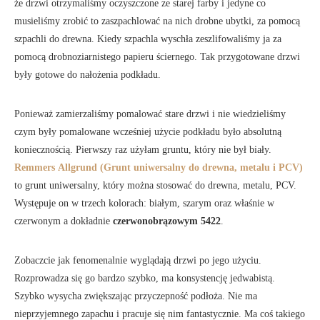
że drzwi otrzymaliśmy oczyszczone ze starej farby i jedyne co
musieliśmy zrobić to zaszpachlować na nich drobne ubytki, za pomocą
szpachli do drewna. Kiedy szpachla wyschła zeszlifowaliśmy ja za
pomocą drobnoziarnistego papieru ściernego. Tak przygotowane drzwi
były gotowe do nałożenia podkładu.
Ponieważ zamierzaliśmy pomalować stare drzwi i nie wiedzieliśmy
czym były pomalowane wcześniej użycie podkładu było absolutną
koniecznością. Pierwszy raz użyłam gruntu, który nie był biały.
Remmers
Allgrund (Grunt uniwersalny do drewna, metalu i PCV)
to grunt uniwersalny, który można stosować do drewna, metalu, PCV.
Występuje on w trzech kolorach: białym, szarym oraz właśnie w
czerwonym a dokładnie
czerwonobrązowym 5422
.
Zobaczcie jak fenomenalnie wyglądają drzwi po jego użyciu.
Rozprowadza się go bardzo szybko, ma konsystencję jedwabistą.
Szybko wysycha zwiększając przyczepność podłoża. Nie ma
nieprzyjemnego zapachu i pracuje się nim fantastycznie. Ma coś takiego