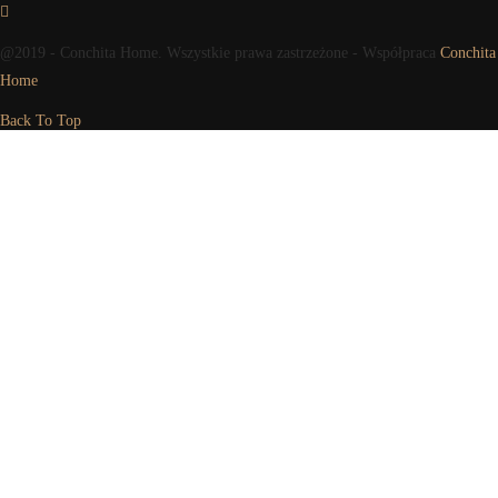
@2019 - Conchita Home. Wszystkie prawa zastrzeżone - Współpraca
Conchita
Home
Back To Top