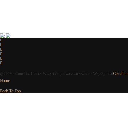
@2019 - Conchita Home. Wszystkie prawa zastrzeżone - Współpraca
Conchita
Home
Back To Top