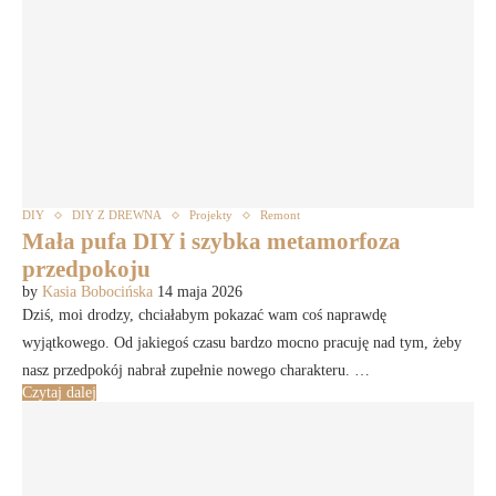
DIY
DIY Z DREWNA
Projekty
Remont
Mała pufa DIY i szybka metamorfoza
przedpokoju
by
Kasia Bobocińska
14 maja 2026
Dziś, moi drodzy, chciałabym pokazać wam coś naprawdę
wyjątkowego. Od jakiegoś czasu bardzo mocno pracuję nad tym, żeby
nasz przedpokój nabrał zupełnie nowego charakteru. …
Czytaj dalej