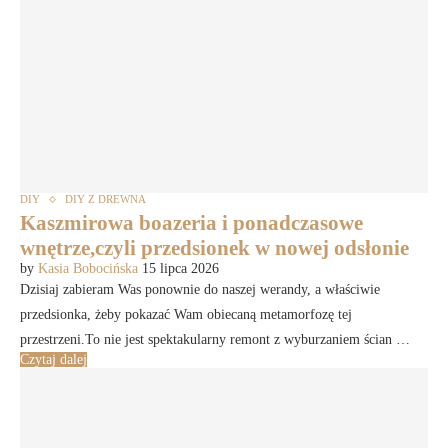
DIY
DIY Z DREWNA
Kaszmirowa boazeria i ponadczasowe
wnętrze,czyli przedsionek w nowej odsłonie
by
Kasia Bobocińska
15 lipca 2026
Dzisiaj zabieram Was ponownie do naszej werandy, a właściwie
przedsionka, żeby pokazać Wam obiecaną metamorfozę tej
przestrzeni.To nie jest spektakularny remont z wyburzaniem ścian …
Czytaj dalej