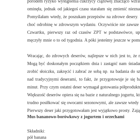
porodem ryzyko wystąpienia cukrzycy ciążowej znacząco wzras
ominęła, jednak od jakiegoś czasu starałam się zmienić niezn
Pomyślałam wtedy, że poszukam przepisów na zdrowe desery. P
choć odrobinę w zdrowszym wydaniu. Oczywiście nie zawsze u
Czwartku, pierwszy raz od czasów
ZPT
w podstawówce, upie
męczyły mnie o to od tygodnia. A póki jesteśmy jeszcze w pomni
Wracając, do zdrowych deserów, najlepsze w nich jest to, że m
Mogą być doskonałym początkiem dnia i zastąpić nam śniadan
zrobić słoiczku, zakręcić i zabrać ze sobą np. na badania do 
nad tradycyjnymi deserami, to fakt, że przygotowuje je się 
minut. Przy czym ostatni deser wymagał gotowania półproduktu
Większość deserów opiera się na bazie z naturalnego jogurtu,
trudno posiłkować się owocami sezonowymi, ale zawsze wtedy
Pierwszy deser jaki przygotowałam jest wyjątkowo prosty. Zają
Mus bananowo-borówkowy z jogurtem i orzechami
Składniki:
pół banana