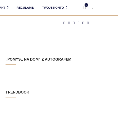
0
AKT
REGULAMIN
TWOJE KONTO
„POMYSŁ NA DOM” Z AUTOGRAFEM
TRENDBOOK