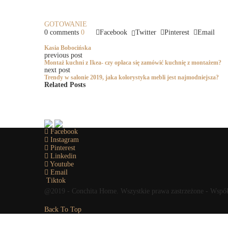
GOTOWANIE
0 comments
0
Facebook
Twitter
Pinterest
Email
Kasia Bobocińska
previous post
Montaż kuchni z Ikea- czy opłaca się zamówić kuchnię z montażem?
next post
Trendy w salonie 2019, jaka kolorystyka mebli jest najmodniejsza?
Related Posts
Facebook
Instagram
Pinterest
Linkedin
Youtube
Email
Tiktok
@2019 - Conchita Home. Wszystkie prawa zastrzeżone - Wspó
Back To Top