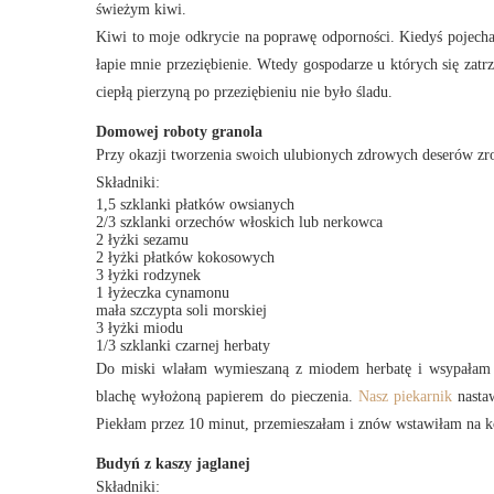
świeżym kiwi.
Kiwi to moje odkrycie na poprawę odporności. Kiedyś pojecha
łapie mnie przeziębienie. Wtedy gospodarze u których się za
ciepłą pierzyną po przeziębieniu nie było śladu.
Domowej roboty granola
Przy okazji tworzenia swoich ulubionych zdrowych deserów zr
Składniki:
1,5 szklanki płatków owsianych
2/3 szklanki orzechów włoskich lub nerkowca
2 łyżki sezamu
2 łyżki płatków kokosowych
3 łyżki rodzynek
1 łyżeczka cynamonu
mała szczypta soli morskiej
3 łyżki miodu
1/3 szklanki czarnej herbaty
Do miski wlałam wymieszaną z miodem herbatę i wsypałam w
blachę wyłożoną papierem do pieczenia.
Nasz piekarnik
nastaw
Piekłam przez 10 minut, przemieszałam i znów wstawiłam na ko
Budyń z kaszy jaglanej
Składniki: