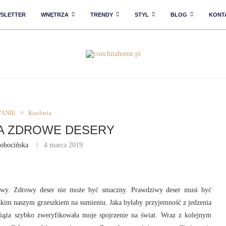
SLETTER
WNĘTRZA
TRENDY
STYL
BLOG
KONT
ANIE
Kuchnia
NA ZDROWE DESERY
obocińska
4 marca 2019
owy. Zdrowy deser nie może być smaczny. Prawdziwy deser musi być
akim naszym grzeszkiem na sumieniu. Jaka byłaby przyjemność z jedzenia
ąża szybko zweryfikowała moje spojrzenie na świat. Wraz z kolejnym