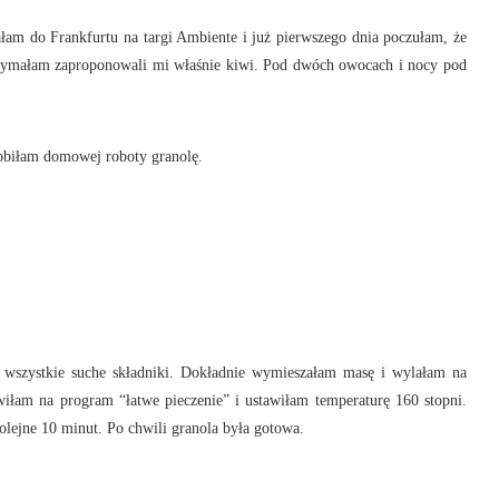
łam do Frankfurtu na targi Ambiente i już pierwszego dnia poczułam, że
trzymałam zaproponowali mi właśnie kiwi. Pod dwóch owocach i nocy pod
obiłam domowej roboty granolę.
szystkie suche składniki. Dokładnie wymieszałam masę i wylałam na
iłam na program “łatwe pieczenie” i ustawiłam temperaturę 160 stopni.
lejne 10 minut. Po chwili granola była gotowa.