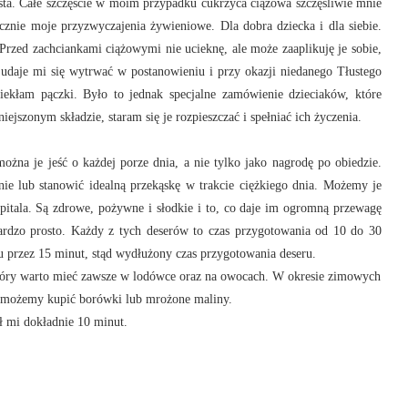
ta. Całe szczęście w moim przypadku cukrzyca ciążowa szczęśliwie mnie
acznie moje przyzwyczajenia żywieniowe. Dla dobra dziecka i dla siebie.
rzed zachciankami ciążowymi nie ucieknę, ale może zaaplikuję je sobie,
daje mi się wytrwać w postanowieniu i przy okazji niedanego Tłustego
kłam pączki. Było to jednak specjalne zamówienie dzieciaków, które
ejszonym składzie, staram się je rozpieszczać i spełniać ich życzenia.
ożna je jeść o każdej porze dnia, a nie tylko jako nagrodę po obiedzie.
ie lub stanowić idealną przekąskę w trakcie ciężkiego dnia. Możemy je
szpitala. Są zdrowe, pożywne i słodkie i to, co daje im ogromną przewagę
bardzo prosto. Każdy z tych deserów to czas przygotowania od 10 do 30
 przez 15 minut, stąd wydłużony czas przygotowania deseru.
 który warto mieć zawsze w lodówce oraz na owocach. W okresie zimowych
 możemy kupić borówki lub mrożone maliny.
ł mi dokładnie 10 minut.