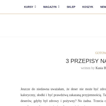
KURSY
MAGAZYN
SKLEP
KOSZYK
NEW
GOTOW
3 PRZEPISY 
written by
Kasia B
Jeszcze do niedawna uważałam, że deser nie może być zdr
kaloryczny, słodki i być prawdziwą zakazaną przyjemnością. T
deserów,
gdyby był zdrowy i pożywny? No żadna. Trzecia ci