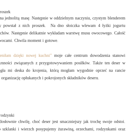
roszek
na jednolitą masę. Następnie w oddzielnym naczyniu, czystym blenderem
by powstał z nich proszek. Na dno słoiczka wlewam 4 łyżki jogurtu
zechów. Następnie delikatnie wykładam warstwę musu owocowego. Całość
owocami. Chwila moment i gotowe.
eniłam dzięki nowej kuchni”
moje całe centrum dowodzenia stanowi
ynności związanych z przygotowywaniem posiłków. Także ten deser w
gła mi deska do krojenia, którą mogłam wygodnie oprzeć na rancie
organizację opłukanych i pokrojonych składników deseru.
 rodzynki
słownie chwilę, choć deser jest smaczniejszy jak trochę swoje odstoi.
o szklanki i wierzch posypujemy żurawiną, orzechami, rodzynkami oraz