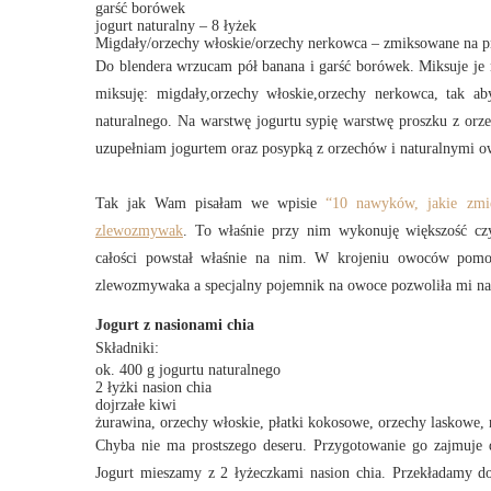
garść borówek
jogurt naturalny – 8 łyżek
Migdały/orzechy włoskie/orzechy nerkowca – zmiksowane na p
Do blendera wrzucam pół banana i garść borówek. Miksuje je 
miksuję: migdały,orzechy włoskie,orzechy nerkowca, tak a
naturalnego. Na warstwę jogurtu sypię warstwę proszku z or
uzupełniam jogurtem oraz posypką z orzechów i naturalnymi 
Tak jak Wam pisałam we wpisie
“10 nawyków, jakie zmi
zlewozmywak
. To właśnie przy nim wykonuję większość cz
całości powstał właśnie na nim. W krojeniu owoców pomo
zlewozmywaka a specjalny pojemnik na owoce pozwoliła mi na 
Jogurt z nasionami chia
Składniki:
ok. 400 g jogurtu naturalnego
2 łyżki nasion chia
dojrzałe kiwi
żurawina, orzechy włoskie, płatki kokosowe, orzechy laskowe,
Chyba nie ma prostszego deseru. Przygotowanie go zajmuje do
Jogurt mieszamy z 2 łyżeczkami nasion chia. Przekładamy d