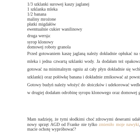
1/3 szklanki surowej kaszy jaglanej
1 szklanka mleka
1/2 banana
maliny mrożone
płatki migdałów
ewentualnie cukier wanilinowy
druga wersja:
syrop klonowy
domowej roboty granola
Przed gotowaniem kaszę jaglaną należy dokładnie opłukać na si
mleka i jedna czwartą szklanki wody. Ja dodałam też opakow
gotować na minimalnym ogniu aż cały płyn dokładnie się wchł
szklanki) oraz połówkę banana i dokładnie zmiksować aż powst
Gotowy budyń należy włożyć do słoiczków i udekorować wedle
w drugiej dodałam odrobinę syropu klonowego oraz domowej gr
Mam nadzieję, że tymi słodkimi choć zdrowymi deserami udał
nowy sprzęt AGD od Franke nie tylko
zmieniło moje nawyki
macie ochotę wypróbować?