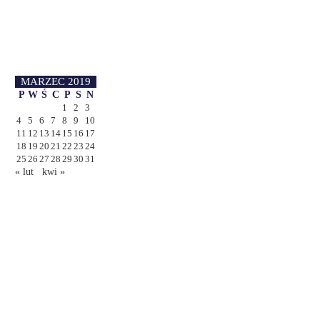
MARZEC 2019
P
W
Ś
C
P
S
N
1
2
3
4
5
6
7
8
9
10
11
12
13
14
15
16
17
18
19
20
21
22
23
24
25
26
27
28
29
30
31
« lut
kwi »