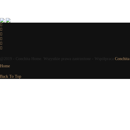
@2019 - Conchita Home. Wszystkie prawa zastrzeżone - Współpraca
Conchita
Home
Back To Top