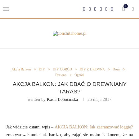
0
Akcja Balkon
DIY
DIY OGRÓD
DIY Z DREWNA
Dom
Drewno
Ogród
AKCJA BALKON: JAK DBAĆ O DREWNIANY
TARAS?
written by
Kasia Bobocińska
25 maja 2017
Jak widzicie ostatni wpis –
AKCJA BALKON: Jak zaaranżować loggię?
zmotywował mnie tak bardzo, aby zająć się moim balkonem, że na