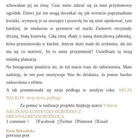
schowałam jej na zimę. Czas znów zabrać się za nasz przydomowy
ogródek. Dzieci już nie mogą doczekać się jak wreszcie poprzesadzam
kwiatki, wystawię je na zewnątrz i pozwolę im się nimi opiekować, tym
bardziej, że niedawno w prezencie od marki Ziemovit otrzymały
śliczną, białą konewkę. Całą zimę dbały o naszą doniczkową jabłonkę,
która przezimowała w kuchni. Jeszcze dużo mam do zrobienia, ale nie
ma się co martwić, bo to sama przyjemność! Uwielbiam tą moją
miejską plantację.
Na Instagramie pisaliście mi, że też macie trasy do odświeżenia. Mam
nadzieję, że ten post zmotywuje Was do działania. Ja jestem bardzo
zadowolona z efektu.
A tak prezentowała się moja podłoga w zeszłym roku:
AKCJA
BALKON: moja nowa podłoga
Za pomoc w realizacji projektu dziękuję marce
Vidaron.
AKCJA BALKON
DIY
DIY OGRÓD
DIY Z
DREWNA
DREWNO
PODŁOGA
1 comment
0
Facebook
Twitter
Pinterest
Email
Kasia Bobocińska
previous post