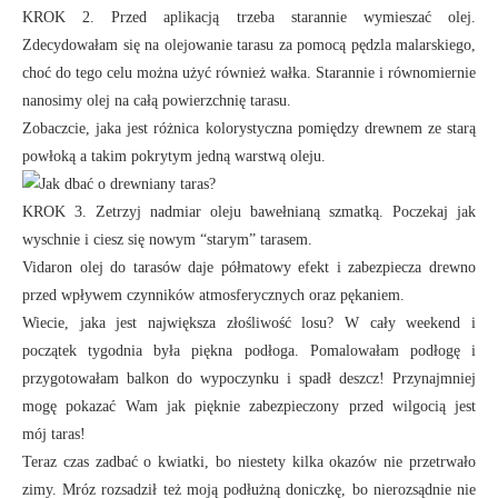
KROK 2. Przed aplikacją trzeba starannie wymieszać olej.
Zdecydowałam się na olejowanie tarasu za pomocą pędzla malarskiego,
choć do tego celu można użyć również wałka. Starannie i równomiernie
nanosimy olej na całą powierzchnię tarasu.
Zobaczcie, jaka jest różnica kolorystyczna pomiędzy drewnem ze starą
powłoką a takim pokrytym jedną warstwą oleju.
KROK 3. Zetrzyj nadmiar oleju bawełnianą szmatką. Poczekaj jak
wyschnie i ciesz się nowym “starym” tarasem.
Vidaron olej do tarasów daje półmatowy efekt i zabezpiecza drewno
przed wpływem czynników atmosferycznych oraz pękaniem.
Wiecie, jaka jest największa złośliwość losu? W cały weekend i
początek tygodnia była piękna podłoga. Pomalowałam podłogę i
przygotowałam balkon do wypoczynku i spadł deszcz! Przynajmniej
mogę pokazać Wam jak pięknie zabezpieczony przed wilgocią jest
mój taras!
Teraz czas zadbać o kwiatki, bo niestety kilka okazów nie przetrwało
zimy. Mróz rozsadził też moją podłużną doniczkę, bo nierozsądnie nie