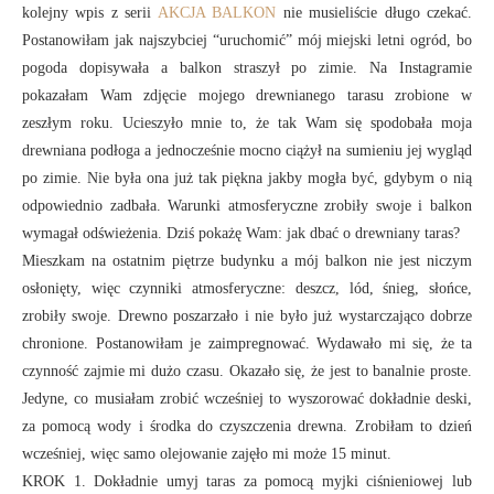
kolejny wpis z serii
AKCJA BALKON
nie musieliście długo czekać.
Postanowiłam jak najszybciej “uruchomić” mój miejski letni ogród, bo
pogoda dopisywała a balkon straszył po zimie. Na Instagramie
pokazałam Wam zdjęcie mojego drewnianego tarasu zrobione w
zeszłym roku. Ucieszyło mnie to, że tak Wam się spodobała moja
drewniana podłoga a jednocześnie mocno ciążył na sumieniu jej wygląd
po zimie. Nie była ona już tak piękna jakby mogła być, gdybym o nią
odpowiednio zadbała. Warunki atmosferyczne zrobiły swoje i balkon
wymagał odświeżenia. Dziś pokażę Wam: jak dbać o drewniany taras?
Mieszkam na ostatnim piętrze budynku a mój balkon nie jest niczym
osłonięty, więc czynniki atmosferyczne: deszcz, lód, śnieg, słońce,
zrobiły swoje. Drewno poszarzało i nie było już wystarczająco dobrze
chronione. Postanowiłam je zaimpregnować. Wydawało mi się, że ta
czynność zajmie mi dużo czasu. Okazało się, że jest to banalnie proste.
Jedyne, co musiałam zrobić wcześniej to wyszorować dokładnie deski,
za pomocą wody i środka do czyszczenia drewna. Zrobiłam to dzień
wcześniej, więc samo olejowanie zajęło mi może 15 minut.
KROK 1. Dokładnie umyj taras za pomocą myjki ciśnieniowej lub