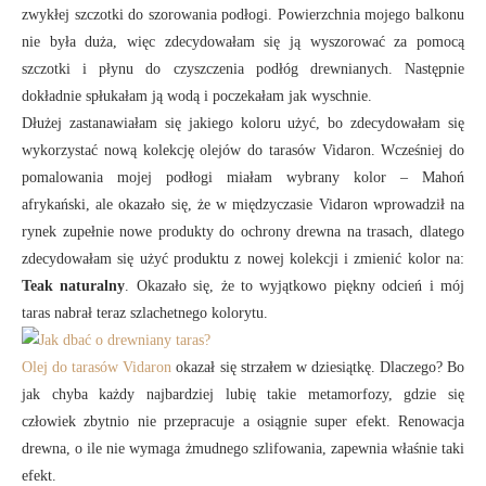
zwykłej szczotki do szorowania podłogi. Powierzchnia mojego balkonu
nie była duża, więc zdecydowałam się ją wyszorować za pomocą
szczotki i płynu do czyszczenia podłóg drewnianych. Następnie
dokładnie spłukałam ją wodą i poczekałam jak wyschnie.
Dłużej zastanawiałam się jakiego koloru użyć, bo zdecydowałam się
wykorzystać nową kolekcję olejów do tarasów Vidaron. Wcześniej do
pomalowania mojej podłogi miałam wybrany kolor – Mahoń
afrykański, ale okazało się, że w międzyczasie Vidaron wprowadził na
rynek zupełnie nowe produkty do ochrony drewna na trasach, dlatego
zdecydowałam się użyć produktu z nowej kolekcji i zmienić kolor na:
Teak naturalny
. Okazało się, że to wyjątkowo piękny odcień i mój
taras nabrał teraz szlachetnego kolorytu.
Olej do tarasów Vidaron
okazał się strzałem w dziesiątkę. Dlaczego? Bo
jak chyba każdy najbardziej lubię takie metamorfozy, gdzie się
człowiek zbytnio nie przepracuje a osiągnie super efekt. Renowacja
drewna, o ile nie wymaga żmudnego szlifowania, zapewnia właśnie taki
efekt.