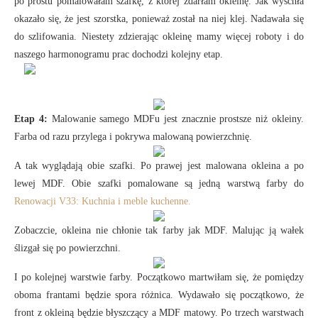
po prostu pomalowałam szafkę, z której zdarłam okleinę. Jak wyschła
okazało się, że jest szorstka, ponieważ został na niej klej. Nadawała się
do szlifowania. Niestety zdzierając okleinę mamy więcej roboty i do
naszego harmonogramu prac dochodzi kolejny etap.
Etap 4:
Malowanie samego MDFu jest znacznie prostsze niż okleiny.
Farba od razu przylega i pokrywa malowaną powierzchnię.
A tak wyglądają obie szafki. Po prawej jest malowana okleina a po
lewej MDF. Obie szafki pomalowane są jedną warstwą farby do
Renowacji V33: Kuchnia i meble kuchenne.
Zobaczcie, okleina nie chłonie tak farby jak MDF. Malując ją wałek
ślizgał się po powierzchni.
I po kolejnej warstwie farby. Początkowo martwiłam się, że pomiędzy
oboma frantami będzie spora różnica. Wydawało się początkowo, że
front z okleiną będzie błyszczący a MDF matowy. Po trzech warstwach