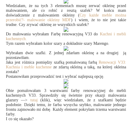
Wiedziałam, że na tych 3 elementach muszę zerwać okleinę przed
malowaniem, ale co robić z resztą szafek? W końcu mam
doświadczenie z malowaniem okleiny (
Czy każde meble można
przerobić?- malowanie okleiny MDF
) i wiem, że to nie jest takie
trudne. Czy zrywać okleinę ze wszystkich szafek?
Do malowania wybrałam Farbę renowacyjną V33 do
Kuchni i mebli
kuchennych.
Tym razem wybrałam kolor szary a dokładnie szary Marengo.
Wybrałam dwie szafki. Z jednej zdarłam okleinę a na drugiej ją
pozostawiłam.
Jaka jest różnica pomiędzy szafką pomalowaną farbą
Renowacji V33:
Kuchnia i meble kuchenne
ze zdartą okleiną a taką, na której okleina
została?
Postanowiłam przeprowadzić test i wybrać najlepszą opcję.
Obie pomalowałam 3 warstwami farby renowacyjnej do mebli
kuchennych V33. Sprawdziły się świetnie przy okazji malowania
glazury —>
tutaj
(klik), więc wiedziałam, że z szafkami będzie
podobnie. Dzięki temu, że farba wysycha szybko, malowanie jednego
frontu zajmowało mi dobę. Każdy element pokryłam trzema warstwami
farby.
I co się okazało?