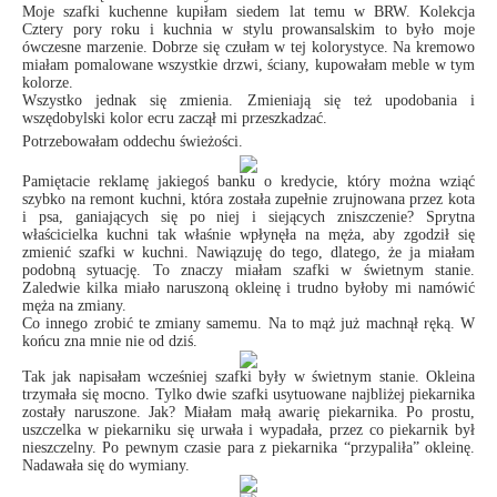
Moje szafki kuchenne kupiłam siedem lat temu w BRW. Kolekcja
Cztery pory roku i kuchnia w stylu prowansalskim to było moje
ówczesne marzenie. Dobrze się czułam w tej kolorystyce. Na kremowo
miałam pomalowane wszystkie drzwi, ściany, kupowałam meble w tym
kolorze.
Wszystko jednak się zmienia. Zmieniają się też upodobania i
wszędobylski kolor ecru zaczął mi przeszkadzać.
Potrzebowałam oddechu świeżości.
Pamiętacie reklamę jakiegoś banku o kredycie, który można wziąć
szybko na remont kuchni, która została zupełnie zrujnowana przez kota
i psa, ganiających się po niej i siejących zniszczenie? Sprytna
właścicielka kuchni tak właśnie wpłynęła na męża, aby zgodził się
zmienić szafki w kuchni. Nawiązuję do tego, dlatego, że ja miałam
podobną sytuację. To znaczy miałam szafki w świetnym stanie.
Zaledwie kilka miało naruszoną okleinę i trudno byłoby mi namówić
męża na zmiany.
Co innego zrobić te zmiany samemu. Na to mąż już machnął ręką. W
końcu zna mnie nie od dziś.
Tak jak napisałam wcześniej szafki były w świetnym stanie. Okleina
trzymała się mocno. Tylko dwie szafki usytuowane najbliżej piekarnika
zostały naruszone. Jak? Miałam małą awarię piekarnika. Po prostu,
uszczelka w piekarniku się urwała i wypadała, przez co piekarnik był
nieszczelny. Po pewnym czasie para z piekarnika “przypaliła” okleinę.
Nadawała się do wymiany.