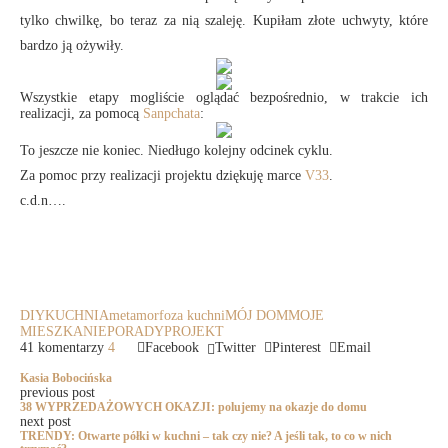
tylko chwilkę, bo teraz za nią szaleję. Kupiłam złote uchwyty, które
bardzo ją ożywiły.
Wszystkie etapy mogliście oglądać bezpośrednio, w trakcie ich
realizacji, za pomocą
Sanpchata
:
To jeszcze nie koniec. Niedługo kolejny odcinek cyklu.
Za pomoc przy realizacji projektu dziękuję marce
V33
.
c.d.n….
DIY
KUCHNIA
metamorfoza kuchni
MÓJ DOM
MOJE
MIESZKANIE
PORADY
PROJEKT
41 komentarzy
4
Facebook
Twitter
Pinterest
Email
Kasia Bobocińska
previous post
38 WYPRZEDAŻOWYCH OKAZJI: polujemy na okazje do domu
next post
TRENDY: Otwarte półki w kuchni – tak czy nie? A jeśli tak, to co w nich