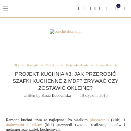
0
DIY
Kuchnia
Mój dom
Moje mieszkanie
Projekt Kuchnia
PROJEKT KUCHNIA #3: JAK PRZEROBIĆ
SZAFKI KUCHENNE Z MDF? ZRYWAĆ CZY
ZOSTAWIĆ OKLEINĘ?
written by
Kasia Bobocińska
18 stycznia 2016
Remont kuchni trwa w najlepsze. Po wielkim
planowaniu
(klik), i
malowaniu kafelków
(klik) przyszedł czas na realizację planów i
metamorfozę szafek kuchennych.