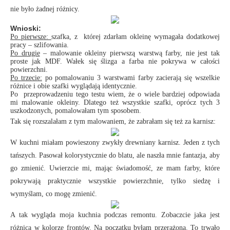
nie było żadnej różnicy.
Wnioski:
Po pierwsze:
szafka, z której zdarłam okleinę wymagała dodatkowej
pracy – szlifowania.
Po drugie
– malowanie okleiny pierwszą warstwą farby, nie jest tak
proste jak MDF. Wałek się ślizga a farba nie pokrywa w całości
powierzchni.
Po trzecie:
po pomalowaniu 3 warstwami farby zacierają się wszelkie
różnice i obie szafki wyglądają identycznie.
Po przeprowadzeniu tego testu wiem, że o wiele bardziej odpowiada
mi malowanie okleiny. Dlatego też wszystkie szafki, oprócz tych 3
uszkodzonych, pomalowałam tym sposobem.
Tak się rozszalałam z tym malowaniem, że zabrałam się też za karnisz:
W kuchni miałam powieszony zwykły drewniany karnisz. Jeden z tych
tańszych. Pasował kolorystycznie do blatu, ale naszła mnie fantazja, aby
go zmienić. Uwierzcie mi, mając świadomość, ze mam farby, które
pokrywają praktycznie wszystkie powierzchnie, tylko siedzę i
wymyślam, co mogę zmienić.
A tak wygląda moja kuchnia podczas remontu. Zobaczcie jaka jest
różnica w kolorze frontów. Na początku byłam przerażona. To trwało