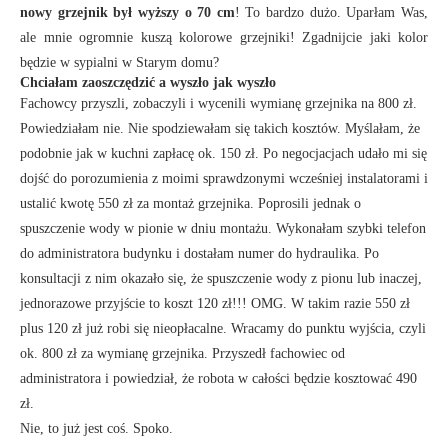
nowy grzejnik był wyższy o 70 cm
! To bardzo dużo. Uparłam Was,
ale mnie ogromnie kuszą kolorowe grzejniki! Zgadnijcie jaki kolor
będzie w sypialni w Starym domu?
Chciałam zaoszczędzić a wyszło jak wyszło
Fachowcy przyszli, zobaczyli i wycenili wymianę grzejnika na 800 zł.
Powiedziałam nie. Nie spodziewałam się takich kosztów. Myślałam, że
podobnie jak w kuchni zapłacę ok. 150 zł. Po negocjacjach udało mi się
dojść do porozumienia z moimi sprawdzonymi wcześniej instalatorami i
ustalić kwotę 550 zł za montaż grzejnika. Poprosili jednak o
spuszczenie wody w pionie w dniu montażu. Wykonałam szybki telefon
do administratora budynku i dostałam numer do hydraulika. Po
konsultacji z nim okazało się, że spuszczenie wody z pionu lub inaczej,
jednorazowe przyjście to koszt 120 zł!!!
OMG
. W takim razie 550 zł
plus 120 zł już robi się nieopłacalne. Wracamy do punktu wyjścia, czyli
ok.
800 zł
za wymianę grzejnika. Przyszedł fachowiec od
administratora i powiedział, że robota w całości będzie kosztować 490
zł.
Nie, to już jest coś. Spoko.