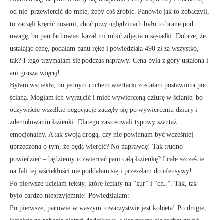
od niej przewiercić do mnie, żeby coś zrobić. Panowie jak to zobaczyli,
to zaczęli kręcić nosami, choć przy oględzinach było to brane pod
uwagę, bo pan fachowiec kazał mi robić zdjęcia u sąsiadki. Dobrze, że
ustalając cenę, podałam panu rękę i powiedziała 490 zł za wszystko,
tak? I tego trzymałam się podczas naprawy. Cena była z góry ustalona i
ani grosza więcej!
Byłam wściekła, bo jednym ruchem wiertarki zostałam postawiona pod
ścianą. Mogłam ich wyrzucić i mieć wywierconą dziurę w ścianie, bo
oczywiście wszelkie negocjacje zaczęły się po wywierceniu dziury i
zdemolowaniu łazienki. Dlatego zastosowali typowy szantaż
emocjonalny. A tak swoją drogą, czy nie powinnam być wcześniej
uprzedzona o tym, że będą wiercić? No naprawdę! Tak trudno
powiedzieć – będziemy rozwiercać pani całą łazienkę? I całe szczęście
na fali tej wściekłości nie poddałam się i przeszłam do ofensywy!
Po pierwsze ucięłam teksty, które leciały na “kur” i “ch..”. Tak, tak
było bardzo nieprzyjemnie! Powiedziałam:
Po pierwsze, panowie w waszym towarzystwie jest kobieta! Po drugie,