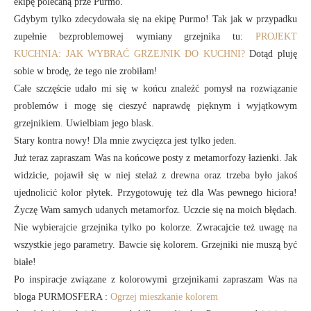
ekipę polecaną prze Purmo.
Gdybym tylko zdecydowała się na ekipę Purmo! Tak jak w przypadku
zupełnie bezproblemowej wymiany grzejnika tu:
PROJEKT
KUCHNIA: JAK WYBRAĆ GRZEJNIK DO KUCHNI?
Dotąd pluję
sobie w brodę, że tego nie zrobiłam!
Całe szczęście udało mi się w końcu znaleźć pomysł na rozwiązanie
problemów i mogę się cieszyć naprawdę pięknym i wyjątkowym
grzejnikiem. Uwielbiam jego blask.
Stary kontra nowy! Dla mnie zwycięzca jest tylko jeden.
Już teraz zapraszam Was na końcowe posty z metamorfozy łazienki. Jak
widzicie, pojawił się w niej stelaż z drewna oraz trzeba było jakoś
ujednolicić kolor płytek. Przygotowuję też dla Was pewnego hiciora!
Życzę Wam samych udanych metamorfoz. Uczcie się na moich błędach.
Nie wybierajcie grzejnika tylko po kolorze. Zwracajcie też uwagę na
wszystkie jego parametry. Bawcie się kolorem. Grzejniki nie muszą być
białe!
Po inspiracje związane z kolorowymi grzejnikami zapraszam Was na
bloga PURMOSFERA :
Ogrzej mieszkanie kolorem