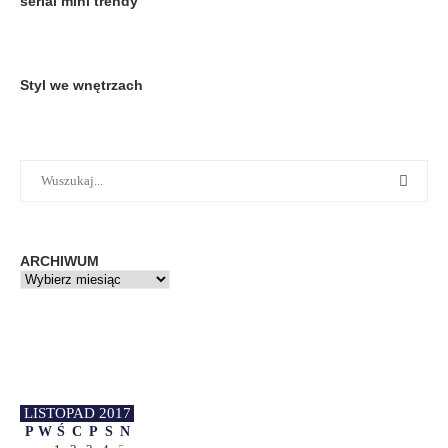
serial mini trendy
Styl we wnętrzach
ARCHIWUM
LISTOPAD 2017
P
W
Ś
C
P
S
N