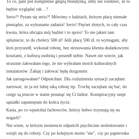
To co, pani jest kompletnie głupią blondynką, żeby nie wiedzieć, że to
będzie wyglądać tak…?
Serio?! Pytam się serio?! Mówimy o ludziach, którym płacę niemałe
pieniądze, za wykonanie zadania! Serio! Pięćset złotych, to cały czas
kwota, która obciąża mój budżet i to sporo! To nie jakieś tam
spluniecie, to do cholery 500 zł! Jeśli płacę 500 zł, to wymagam, aby
ktoś przyszedł, wykonał robotę, bez stresowania klienta dodatkowymi
kosztami, z kulturą osobistą i poszedł siebie. Nawet nie wiecie, jak
strasznie żałowałam tego, że nie wybrałam moich kulturalnych
instalatorów. Żałuję i żałować będę dozgonnie.
Jak zareagowałam? Odpuściłam. Dla rozluźnienia sytuacji zaczęłam
żartować, że ja też lubię taką robotę itp. Trochę zaczęłam się bać, do
czego są jeszcze w stanie posunąć się Ci ludzie. Konspiracyjny szept
sąsiadki zapamiętam do końca życia:
Kasia, po co wpuściłaś fachowców, którzy ledwo trzymają się na
nogach?
Nie wiem, w którym momencie odpuścili psychiczne molestowanie i
wzięli się do roboty. Czy po kolejnym moim “nie”, czy po papierosku