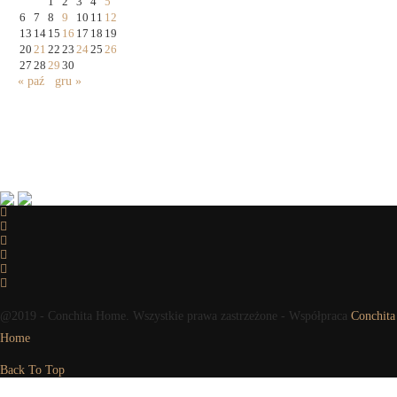
1
2
3
4
5
6
7
8
9
10
11
12
13
14
15
16
17
18
19
20
21
22
23
24
25
26
27
28
29
30
« paź
gru »
@2019 - Conchita Home. Wszystkie prawa zastrzeżone - Współpraca
Conchita
Home
Back To Top