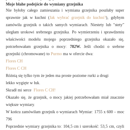
Moje błahe podejście do wymiany grzejnika
Nie byłoby całego zamieszania i wymiana grzejnika poszłaby super
sprawnie jak w kuchni (
Jak wybrać grzejnik do kuchni?
), gdybym
zamówiła grzejnik o takich samych wymiarach. Niestety lub “stety”
uległam urokowi srebrnego grzejnika. Po wymierzeniu i sprawdzeniu
właściwości modelu mojego poprzedniego grzejnika okazało się,
potrzebowałam grzejnika o mocy:
782W.
Jeśli chodzi o srebrne
grzejniki (chromowane) to
Purmo
ma w ofercie dwa:
Flores CH
Flores C CH
Różnią się tylko tym że jeden ma proste poziome rurki a drugi
lekko wygięte w łuk.
Skradł mi serce
Flores C CH!
Okazało się, że grzejnik, o mocy jakiej potrzebowałam miał znacznie
większe wymiary.
W końcu zamówiłam grzejnik o wymiarach Wymiar: 1755 x 600 – moc
796
Poprzednie wymiary grzejnika to: 104,5 cm i szerokość: 53,5 cm, czyli