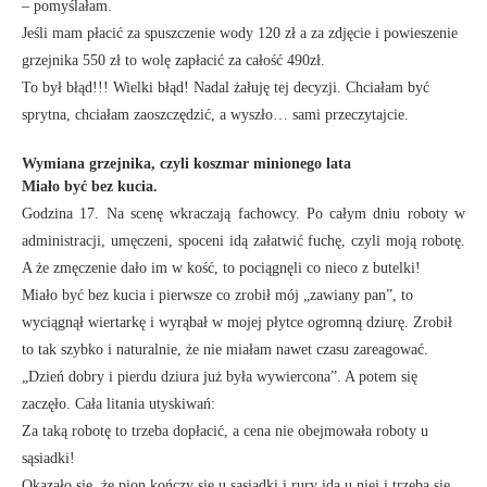
– pomyślałam.
Jeśli mam płacić za spuszczenie wody 120 zł a za zdjęcie i powieszenie
grzejnika 550 zł to wolę zapłacić za całość
490zł
.
To był błąd!!! Wielki błąd! Nadal żałuję tej decyzji. Chciałam być
sprytna, chciałam zaoszczędzić, a wyszło… sami przeczytajcie.
Wymiana grzejnika, czyli koszmar minionego lata
Miało być bez kucia.
Godzina 17. Na scenę wkraczają fachowcy. Po całym dniu roboty w
administracji, umęczeni, spoceni idą załatwić fuchę, czyli moją robotę.
A że zmęczenie dało im w kość, to pociągnęli co nieco z butelki!
Miało być bez kucia i pierwsze co zrobił mój „zawiany pan”, to
wyciągnął wiertarkę i wyrąbał w mojej płytce ogromną dziurę. Zrobił
to tak szybko i naturalnie, że nie miałam nawet czasu zareagować.
„Dzień dobry i pierdu dziura już była wywiercona”. A potem się
zaczęło. Cała litania utyskiwań:
Za taką robotę to trzeba dopłacić, a cena nie obejmowała roboty u
sąsiadki!
Okazało się, że pion kończy się u sąsiadki i rury idą u niej i trzeba się