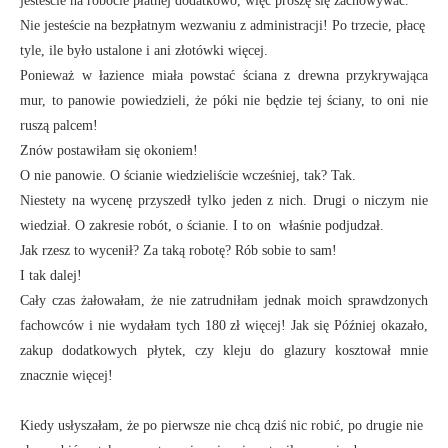
jesteście na robocie płatnej dodatkowo, więc proszę się zachowywać.
Nie jesteście na bezpłatnym wezwaniu z administracji! Po trzecie, płacę
tyle, ile było ustalone i ani złotówki więcej.
Ponieważ w łazience miała powstać ściana z drewna przykrywająca
mur, to panowie powiedzieli, że póki nie będzie tej ściany, to oni nie
ruszą palcem!
Znów postawiłam się okoniem!
O nie panowie. O ścianie wiedzieliście wcześniej, tak? Tak.
Niestety na wycenę przyszedł tylko jeden z nich. Drugi o niczym nie
wiedział. O zakresie robót, o ścianie. I to on właśnie podjudzał.
Jak rzesz to wycenił? Za taką robotę? Rób sobie to sam!
I tak dalej!
Cały czas żałowałam, że nie zatrudniłam jednak moich sprawdzonych
fachowców i nie wydałam tych 180 zł więcej! Jak się Później okazało,
zakup dodatkowych płytek, czy kleju do glazury kosztował mnie
znacznie więcej!
Kiedy usłyszałam, że po pierwsze nie chcą dziś nic robić, po drugie nie