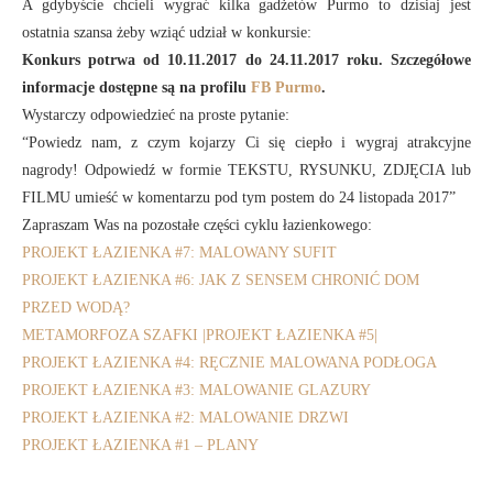
A gdybyście chcieli wygrać kilka gadżetów Purmo to dzisiaj jest
ostatnia szansa żeby wziąć udział w konkursie:
Konkurs potrwa od 10.11.2017 do 24.11.2017 roku. Szczegółowe
informacje dostępne są na profilu
FB Purmo
.
Wystarczy odpowiedzieć na proste pytanie:
“Powiedz nam, z czym kojarzy Ci się ciepło i wygraj atrakcyjne
nagrody! Odpowiedź w formie TEKSTU, RYSUNKU, ZDJĘCIA lub
FILMU umieść w komentarzu pod tym postem do 24 listopada 2017”
Zapraszam Was na pozostałe części cyklu łazienkowego:
PROJEKT ŁAZIENKA #7: MALOWANY SUFIT
PROJEKT ŁAZIENKA #6: JAK Z SENSEM CHRONIĆ DOM
PRZED WODĄ?
METAMORFOZA SZAFKI |PROJEKT ŁAZIENKA #5|
PROJEKT ŁAZIENKA #4: RĘCZNIE MALOWANA PODŁOGA
PROJEKT ŁAZIENKA #3: MALOWANIE GLAZURY
PROJEKT ŁAZIENKA #2: MALOWANIE DRZWI
PROJEKT ŁAZIENKA #1 – PLANY