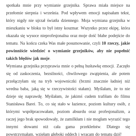
spotkała mnie przy wymianie grzejnika.
Sprawa miała miejsce na
przełomie sierpnia i września. Pod wpływem emocji napisałam tekst,
który nigdy nie ujrzał światła dziennego. Moja wymiana grzejnika w
mieszkaniu w bloku to był istny koszmar. Wszystko przez ekipę, która
okazała się wysoce nieprofesjonalna oraz moje dość błahe podejście do
tematu. Na końcu czeka Was małe posumowanie, czyli
10 rzeczy, jakie
powinniście wiedzieć o wymianie grzejników, aby nie popełnić
takich błędów jak moje
.
Wymiana grzejnika przyprawia mnie o pełną huśtawkę emocji. Zaczęło
się od zaskoczenia, bezsilności, chwilowego zwątpienia, ale potem
przełączyłam się na tryb wojowniczki (brzmi znacznie ładniej niż
wredna baba, jaką się w rzeczywistości stałam). Myślałam, że to nie
dzieje się naprawdę. Myślałam, że jakimś cudem trafiłam do filmu
Stanisława Barei. To, co się stało w łazience, poziom kultury osób, z
którymi współpracowałam, poziom absurdu oraz profesjonalizm, a
raczej jego brak spowodowały, że zamilkłam i nie mogłam wyrazić tego
innymi słowami niż cała gama przekleństw. Dlatego się
powstrzymałam, wzięłam głęboki oddech i wracam do tematu dziś!