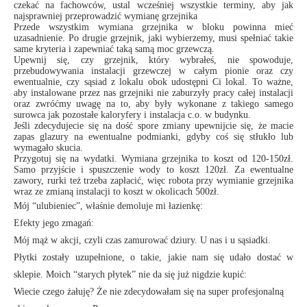
czekać na fachowców, ustal wcześniej wszystkie terminy, aby jak
najsprawniej przeprowadzić wymianę grzejnika
Przede wszystkim wymiana grzejnika w bloku powinna mieć
uzasadnienie. Po drugie grzejnik, jaki wybierzemy, musi spełniać takie
same kryteria i zapewniać taką samą moc grzewczą.
Upewnij się, czy grzejnik, który wybrałeś, nie spowoduje,
przebudowywania instalacji grzewczej w całym pionie oraz czy
ewentualnie, czy sąsiad z lokalu obok udostępni Ci lokal. To ważne,
aby instalowane przez nas grzejniki nie zaburzyły pracy całej instalacji
oraz zwróćmy uwagę na to, aby były wykonane z takiego samego
surowca jak pozostałe kaloryfery i instalacja c.o. w budynku.
Jeśli zdecydujecie się na dość spore zmiany upewnijcie się, że macie
zapas glazury na ewentualne podmianki, gdyby coś się stłukło lub
wymagało skucia.
Przygotuj się na wydatki. Wymiana grzejnika to koszt od 120-150zł.
Samo przyjście i spuszczenie wody to koszt 120zł. Za ewentualne
zawory, rurki też trzeba zapłacić, więc robota przy wymianie grzejnika
wraz ze zmianą instalacji to koszt w okolicach 500zł.
Mój “ulubieniec”, właśnie demoluje mi łazienkę:
Efekty jego zmagań:
Mój mąż w akcji, czyli czas zamurować dziury. U nas i u sąsiadki.
Płytki zostały uzupełnione, o takie, jakie nam się udało dostać w
sklepie. Moich “starych płytek” nie da się już nigdzie kupić:
Wiecie czego żałuję? Że nie zdecydowałam się na super profesjonalną