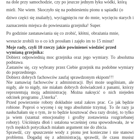
na dole przy samochodzie, czy po jeszcze jednym łyku wódki, którą
mieli. Nie wiem. Skoczyło się na podniesieniu pionu u sąsiadki (o
dziwo części się znalazły), wyciągnięciu rur do mnie, wycięciu starych i
zaznaczeniu miejsca do powieszania grzejnika! Super.
Po godzinie zastanawiania się co zrobić, kłótni, obrażania mnie,
wreszcie zrobili to o co ich prosiłam i zajęło im to 15 minut!
Moje rady, czyli 10 rzeczy jakie powinieneś wiedzieć przed
wymianą grzejnika:
Dobierz odpowiednią moc grzejnika oraz jego wymiary. To absolutna
podstawa.
Zastanów się, czy wybrany przez Ciebie grzejnik ma podobne wymiary
do poprzedniego.
Dobierz dobrych fachowców zaufaj sprawdzonym ekipom!!!
Nie zamawiaj fachowców z administracji. Byś może uogólniam, ale
nigdy, ale to nigdy, nie miałam dobrych doświadczeń z panami, którzy
reprezentują moją administrację. Można nakręcić o nich niejeden
odcinek programu „Usterka”.
Przed powierzenie roboty dokładnie ustal zakres prac. Co jak będzie
robione. Poproś o wycenę i się tego absolutnie trzymaj. To ile razy ja
nasłuchałam się o tym, że to będzie kosztować dwa razy drożej, to tylko
ja wiem (szantaż emocjonalny i groźby zostawienia rozgrzebanej
roboty). Uściśnięta dłoń i ustalona wcześniej cena spowodowała, że w
tych męskich potyczkach miałam argument nie do zbicia.
Sprawdź, czy spuszczenie wody z pionu jest konieczne i nie stanowi
problemu. Dogadaj się z administracją, sprawdź, ile czasu musisz