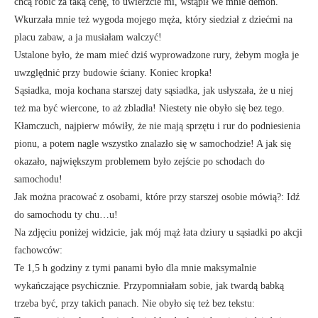
chcą robić za taką cenę, to uwierzcie mi, wstąpił we mnie demon.
Wkurzała mnie też wygoda mojego męża, który siedział z dziećmi na
placu zabaw, a ja musiałam walczyć!
Ustalone było, że mam mieć dziś wyprowadzone rury, żebym mogła je
uwzględnić przy budowie ściany. Koniec kropka!
Sąsiadka, moja kochana starszej daty sąsiadka, jak usłyszała, że u niej
też ma być wiercone, to aż zbladła! Niestety nie obyło się bez tego.
Kłamczuch, najpierw mówiły, że nie mają sprzętu i rur do podniesienia
pionu, a potem nagle wszystko znalazło się w samochodzie! A jak się
okazało, największym problemem było zejście po schodach do
samochodu!
Jak można pracować z osobami, które przy starszej osobie mówią?: Idź
do samochodu ty chu…u!
Na zdjęciu poniżej widzicie, jak mój mąż łata dziury u sąsiadki po akcji
fachowców:
Te 1,5 h godziny z tymi panami było dla mnie maksymalnie
wykańczające psychicznie. Przypomniałam sobie, jak twardą babką
trzeba być, przy takich panach. Nie obyło się też bez tekstu: