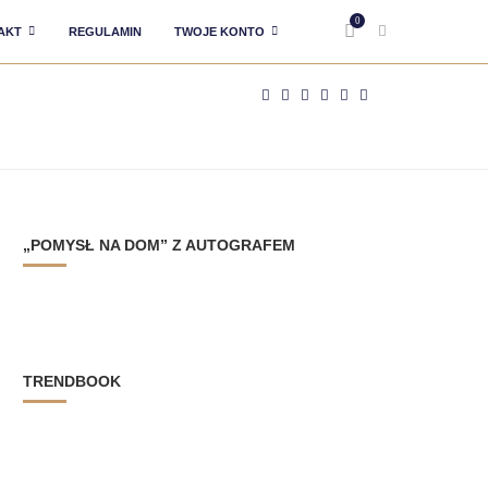
0
AKT
REGULAMIN
TWOJE KONTO
„POMYSŁ NA DOM” Z AUTOGRAFEM
TRENDBOOK