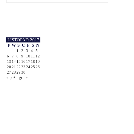
LISTOPAD 2017
P
W
Ś
C
P
S
N
1
2
3
4
5
6
7
8
9
10
11
12
13
14
15
16
17
18
19
20
21
22
23
24
25
26
27
28
29
30
« paź
gru »