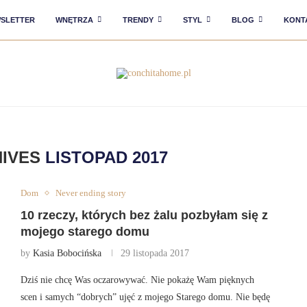
SLETTER
WNĘTRZA
TRENDY
STYL
BLOG
KONT
HIVES
LISTOPAD 2017
Dom
Never ending story
10 rzeczy, których bez żalu pozbyłam się z
mojego starego domu
by
Kasia Bobocińska
29 listopada 2017
Dziś nie chcę Was oczarowywać. Nie pokażę Wam pięknych
scen i samych “dobrych” ujęć z mojego Starego domu. Nie będę