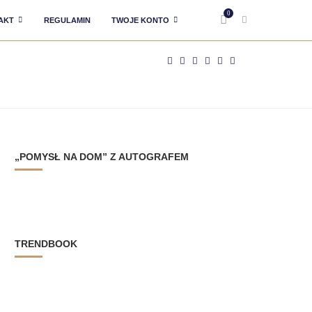
0
AKT
REGULAMIN
TWOJE KONTO
„POMYSŁ NA DOM” Z AUTOGRAFEM
TRENDBOOK