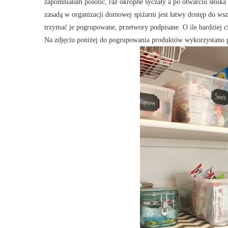
zapomniałam posolić, raz okropne syczały a po otwarciu słoik
zasadą w organizacji domowej spiżarni jest łatwy dostęp do ws
trzymać je pogrupowane, przetwory podpisane. O ile bardziej ci
Na zdjęciu poniżej do pogrupowania produktów wykorzystano 