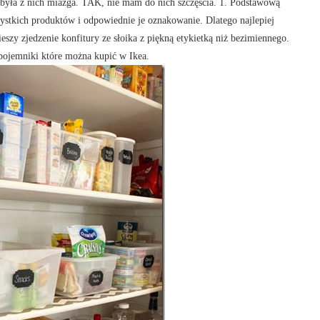
a była z nich miazga. TAK, nie mam do nich szczęścia. 1. Podstawową
zystkich produktów i odpowiednie je oznakowanie. Dlatego najlepiej
eszy zjedzenie konfitury ze słoika z piękną etykietką niż bezimiennego.
pojemniki które można kupić w Ikea.