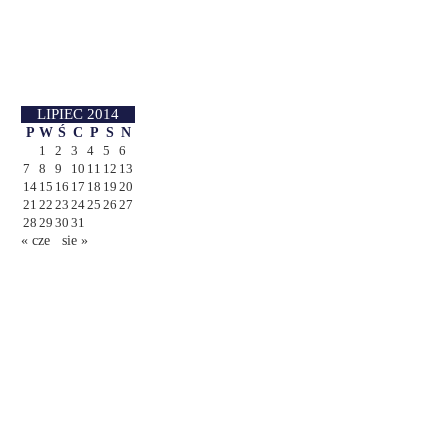
LIPIEC 2014
P
W
Ś
C
P
S
N
1
2
3
4
5
6
7
8
9
10
11
12
13
14
15
16
17
18
19
20
21
22
23
24
25
26
27
28
29
30
31
« cze
sie »