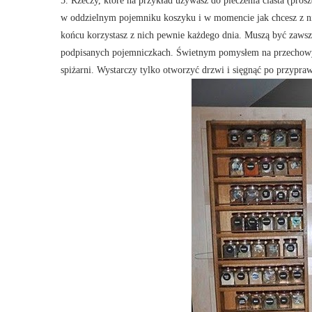
5. Rzeczy, które na przykład używasz do pieczenia ciasta (pros
w oddzielnym pojemniku koszyku i w momencie jak chcesz z n
końcu korzystasz z nich pewnie każdego dnia. Muszą być zaws
podpisanych pojemniczkach. Świetnym pomysłem na przechowyw
spiżarni. Wystarczy tylko otworzyć drzwi i sięgnąć po przypra