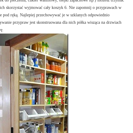
zek do pieczenia, cukier waniliowy, olejki zapachowe itp.) możesz trzymać
ich skorzystać wyjmować cały koszyk 6. Nie zapomnij o przyprawach w
ze pod ręką. Najlepiej przechowywać je w szklanych odpowiednio
anie przypraw jest skonstruowana dla nich półka wisząca na drzwiach
wę.