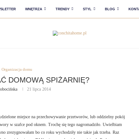
SLETTER
WNĘTRZA
TRENDY
STYL
BLOG
KONT
Organizacja domu
Ć DOMOWĄ SPIŻARNIĘ?
obocińska
21 lipca 2014
wydzielone miejsce na przechowywanie przetworów, lub oddzielny pokój
etwory w szafce pod oknem. Trochę się tego nagromadziło. Uwielbiam
o zrezygnowałam bo co roku wychodziły nie takie jak trzeba. Raz