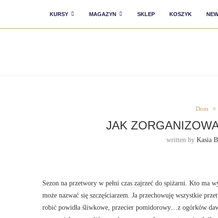
KURSY
MAGAZYN
SKLEP
KOSZYK
NEW
Dom
JAK ZORGANIZOWA
written by
Kasia B
Sezon na przetwory w pełni czas zajrzeć do spiżarni. Kto ma 
może nazwać się szczęściarzem. Ja przechowuję wszystkie prz
robić powidła śliwkowe, przecier pomidorowy…z ogórków dawn