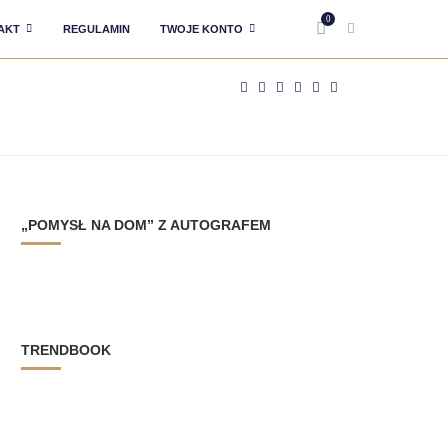
0
AKT
REGULAMIN
TWOJE KONTO
„POMYSŁ NA DOM” Z AUTOGRAFEM
TRENDBOOK