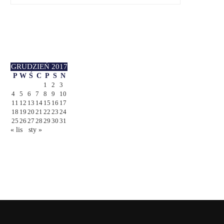
GRUDZIEŃ 2017
P
W
Ś
C
P
S
N
1
2
3
4
5
6
7
8
9
10
11
12
13
14
15
16
17
18
19
20
21
22
23
24
25
26
27
28
29
30
31
« lis
sty »