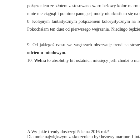
połączeniem ze złotem zastosowano szaro beżowy kolor marmu
mnie nie ciągnął i pomimo panującej mody nie skusiłam się n
8. Kolejnym fantastycznym połączeniem kolorystycznym na r
Pokochałam ten duet od pierwszego wejrzenia. Niedługo będzi
9. Od jakiegoś czasu we wnętrzach obserwuję trend na stos
odcieniu miodowym.
10.
Wełna
to absolutny hit ostatnich miesięcy jeśli chodzi o ma
A Wy jakie trendy dostrzegliście na 2016 rok?
Dla mnie największym zaskoczeniem był beżowy marmur. I tota