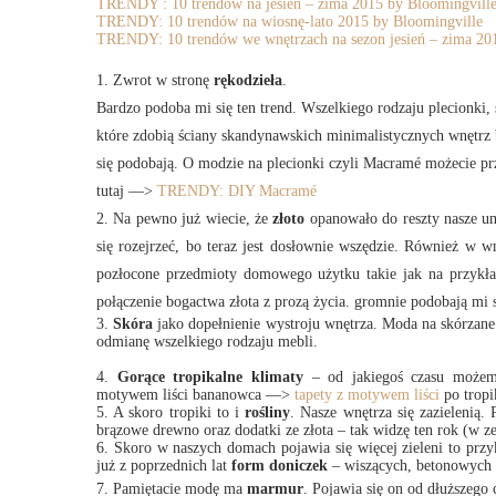
TRENDY : 10 trendów na jesień – zima 2015 by Bloomingvill
TRENDY: 10 trendów na wiosnę-lato 2015 by Bloomingville
TRENDY: 10 trendów we wnętrzach na sezon jesień – zima 20
1. Zwrot w stronę
rękodzieła
.
Bardzo podoba mi się ten trend. Wszelkiego rodzaju plecionki, 
które zdobią ściany skandynawskich minimalistycznych wnętrz
się podobają. O modzie na plecionki czyli Macramé możecie pr
tutaj —>
TRENDY: DIY Macramé
2. Na pewno już wiecie, że
złoto
opanowało do reszty nasze umy
się rozejrzeć, bo teraz jest dosłownie wszędzie. Również w 
pozłocone przedmioty domowego użytku takie jak na przykład
połączenie bogactwa złota z prozą życia. gromnie podobają mi si
3.
Skóra
jako dopełnienie wystroju wnętrza. Moda na skórzane 
odmianę wszelkiego rodzaju mebli.
4.
Gorące tropikalne klimaty
– od jakiegoś czasu możem
motywem liści bananowca —>
tapety z motywem liści
po trop
5. A skoro tropiki to i
rośliny
. Nasze wnętrza się zazielenią
brązowe drewno oraz dodatki ze złota – tak widzę ten rok (w ze
6. Skoro w naszych domach pojawia się więcej zieleni to prz
już z poprzednich lat
form doniczek
– wiszących, betonowych c
7. Pamiętacie modę ma
marmur
. Pojawia się on od dłuższego