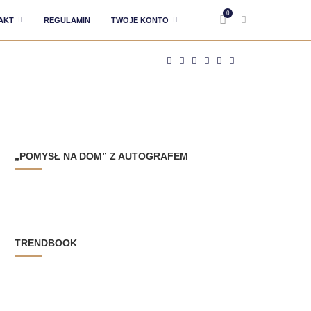
0
AKT
REGULAMIN
TWOJE KONTO
„POMYSŁ NA DOM” Z AUTOGRAFEM
TRENDBOOK