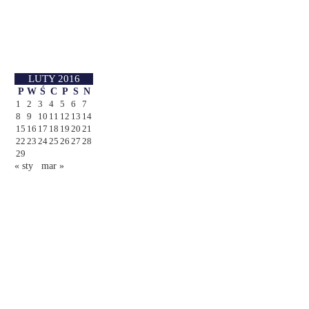
LUTY 2016
P
W
Ś
C
P
S
N
1
2
3
4
5
6
7
8
9
10
11
12
13
14
15
16
17
18
19
20
21
22
23
24
25
26
27
28
29
« sty
mar »