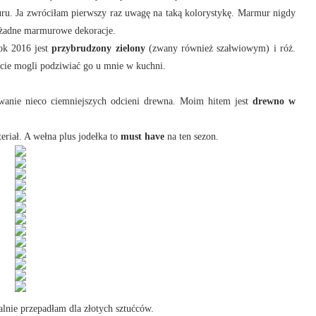
ru. Ja zwróciłam pierwszy raz uwagę na taką kolorystykę. Marmur nigdy
a żadne marmurowe dekoracje.
ok 2016 jest
przybrudzony zielony
(zwany również szałwiowym) i róż.
ecie mogli podziwiać go u mnie w kuchni.
owanie nieco ciemniejszych odcieni drewna. Moim hitem jest
drewno w
teriał. A wełna plus jodełka to
must have
na ten sezon.
lnie przepadłam dla złotych sztućców.