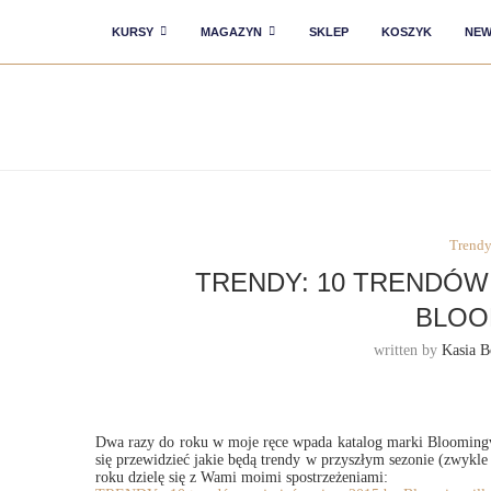
KURSY
MAGAZYN
SKLEP
KOSZYK
NEW
Trend
TRENDY: 10 TRENDÓW 
BLOO
written by
Kasia B
Dwa razy do roku w moje ręce wpada katalog marki Bloomingv
się przewidzieć jakie będą trendy w przyszłym sezonie (zwykle 
roku dzielę się z Wami moimi spostrzeżeniami: