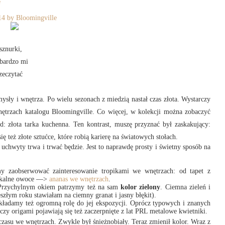
e
14 by Bloomingville
sznurki,
 bardzo mi
zeczytać
sły i wnętrza. Po wielu sezonach z miedzią nastał czas złota. Wystarczy
wnętrzach katalogu Bloomingville. Co więcej, w kolekcji można zobaczyć
: złota tarka kuchenna. Ten kontrast, muszę przyznać był zaskakujący:
ę też złote sztućce, które robią karierę na światowych stołach.
uchwyty trwa i trwać będzie. Jest to naprawdę prosty i świetny sposób na
y zaobserwować zainteresowanie tropikami we wnętrzach: od tapet z
ikalne owoce —>
ananas we wnętrzach
.
. Przychylnym okiem patrzymy też na sam
kolor zielony
. Ciemna zieleń i
szłym roku stawiałam na ciemny granat i jasny błękit).
ykładamy też ogromną rolę do jej ekspozycji. Oprócz typowych i znanych
zy origami pojawiają się też zaczerpnięte z lat PRL metalowe kwietniki.
 czasu we wnętrzach. Zwykle był śnieżnobiały. Teraz zmienił kolor. Wraz z