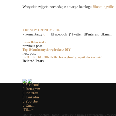
Wszystkie zdjęcia pochodzą z nowego katalogu
Bloomingville
.
TRENDY
TRENDY 2016
7 komentarzy
0
Facebook
Twitter
Pinterest
Email
Kasia Bobocińska
previous post
Top 19 kuchennych wydruków DIY
next post
PROJEKT KUCHNIA #6: Jak wybrać grzejnik do kuchni?
Related Posts
Facebook
Instagram
Pinterest
Linkedin
Youtube
Email
Tiktok
@2019 - Conchita Home. Wszystkie prawa zastrzeżone - Wspó