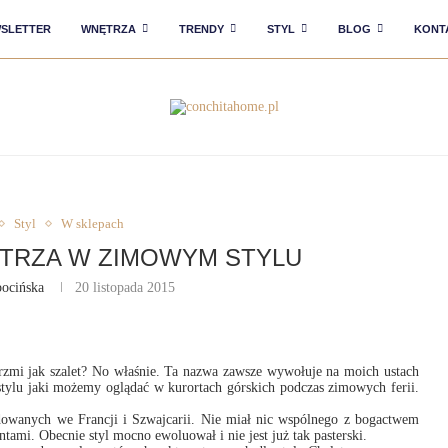
SLETTER
WNĘTRZA
TRENDY
STYL
BLOG
KONT
Styl
W sklepach
ĘTRZA W ZIMOWYM STYLU
bocińska
20 listopada 2015
Brzmi jak szalet? No właśnie. Ta nazwa zawsze wywołuje na moich ustach
stylu jaki możemy oglądać w kurortach górskich podczas zimowych ferii.
dowanych we Francji i Szwajcarii. Nie miał nic wspólnego z bogactwem
entami. Obecnie styl mocno ewoluował i nie jest już tak pasterski.