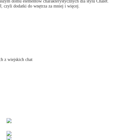
aszym domu elementów charakterystycznych dla stylu Chalet.
yli dodatki do wnętrza za mniej i więcej.
h z wiejskich chat