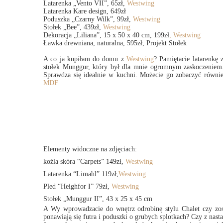
Latarenka „Vento VII”, 65zł,
Westwing
Latarenka Kare design, 649zł
Poduszka „Czarny Wilk”, 99zł,
Westwing
Stołek „Bee”, 439zł,
Westwing
Dekoracja „Liliana”, 15 x 50 x 40 cm, 199zł
, Westwing
Ławka drewniana, naturalna, 595zł, Projekt Stołek
A co ja kupiłam do domu z
Westwing
? Pamiętacie latarenkę
stołek Munggur, który był dla mnie ogromnym zaskoczeniem.
Sprawdza się idealnie w kuchni. Możecie go zobaczyć rów
MDF
Elementy widoczne na zdjęciach:
koźla skóra “Carpets” 149zł,
Westwing
Latarenka “Limahl” 119zł,
Westwing
Pled “Heighfor I” 79zł,
Westwing
Stołek „Munggur II”, 43 x 25 x 45 cm
A Wy wprowadzacie do wnętrz odrobinę stylu Chalet czy zo
ponawiają się futra i poduszki o grubych splotkach? Czy z nas