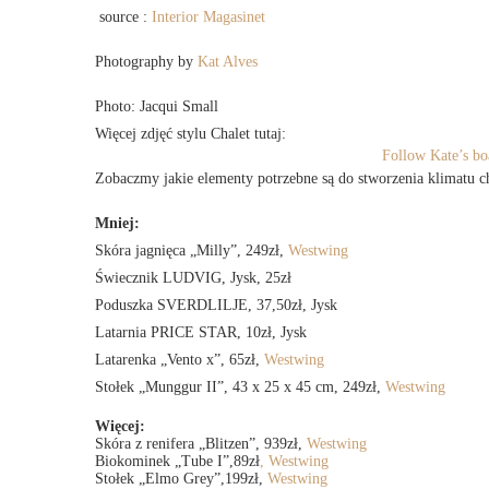
source :
Interior Magasinet
Photography by
Kat Alves
Photo: Jacqui Small
Więcej zdjęć stylu Chalet tutaj:
Follow Kate’s boa
Zobaczmy jakie elementy potrzebne są do stworzenia klimatu ch
Mniej:
Skóra jagnięca „Milly”, 249zł,
Westwing
Świecznik LUDVIG, Jysk, 25zł
Poduszka SVERDLILJE, 37,50zł, Jysk
Latarnia PRICE STAR, 10zł, Jysk
Latarenka „Vento x”, 65zł,
Westwing
Stołek „Munggur II”, 43 x 25 x 45 cm, 249zł,
Westwing
Więcej:
Skóra z renifera „Blitzen”, 939zł,
Westwing
Biokominek „Tube I”,89zł
, Westwing
Stołek „Elmo Grey”,199zł,
Westwing