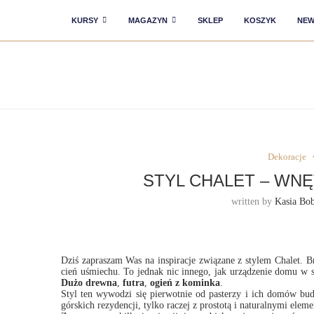
KURSY
MAGAZYN
SKLEP
KOSZYK
NEW
Dekoracje
STYL CHALET – WN
written by
Kasia Bo
Dziś zapraszam Was na inspiracje związane z stylem Chalet. 
cień uśmiechu. To jednak nic innego, jak urządzenie domu w 
Dużo drewna
,
futra
,
ogień z kominka
.
Styl ten wywodzi się pierwotnie od pasterzy i ich domów bu
górskich rezydencji, tylko raczej z prostotą i naturalnymi elem