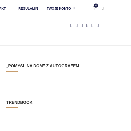
0
AKT
REGULAMIN
TWOJE KONTO
„POMYSŁ NA DOM” Z AUTOGRAFEM
TRENDBOOK