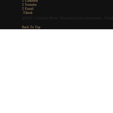
Linkedin
Youtube
Email
Tiktok
@2019 - Conchita Home. Wszystkie prawa zastrzeżone - Wspó
Back To Top