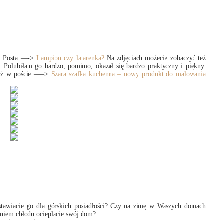
 z Posta —->
Lampion czy latarenka?
Na zdjęciach możecie zobaczyć też
 Polubiłam go bardzo, pomimo, okazał się bardzo praktyczny i piękny.
nież w poście —–>
Szara szafka kuchenna – nowy produkt do malowania
stawiacie go dla górskich posiadłości? Czy na zimę w Waszych domach
taniem chłodu ocieplacie swój dom?