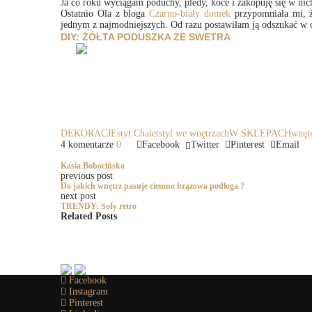
Ja co roku wyciągam poduchy, pledy, koce i zakopuję się w ni
Ostatnio Ola z bloga
Czarno-biały domek
przypomniała mi, ż
jednym z najmodniejszych. Od razu postawiłam ją odszukać w cz
DIY: ŻÓŁTA PODUSZKA ZE SWETRA
DEKORACJE
styl Chalet
styl we wnętrzach
W SKLEPACH
wnętr
4 komentarze
0
Facebook
Twitter
Pinterest
Email
Kasia Bobocińska
previous post
Do jakich wnętrz pasuje ciemno brązowa podłoga ?
next post
TRENDY: Sofy retro
Related Posts
Facebook
Instagram
Pinterest