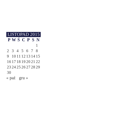
LISTOPAD 2015
P
W
Ś
C
P
S
N
1
2
3
4
5
6
7
8
9
10
11
12
13
14
15
16
17
18
19
20
21
22
23
24
25
26
27
28
29
30
« paź
gru »