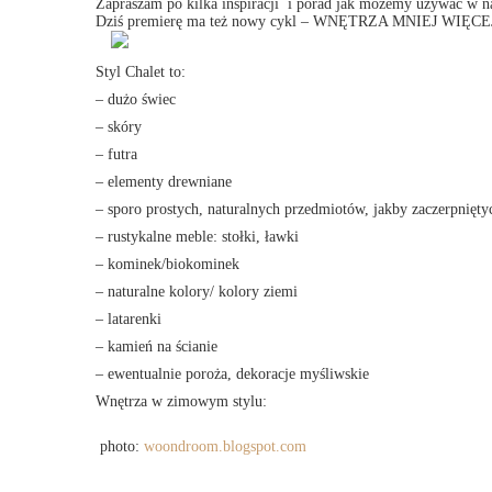
Zapraszam po kilka inspiracji i porad jak możemy używać w n
Dziś premierę ma też nowy cykl – WNĘTRZA MNIEJ WIĘCEJ, cz
Styl Chalet to:
– dużo świec
– skóry
– futra
– elementy drewniane
– sporo prostych, naturalnych przedmiotów, jakby zaczerpniętyc
– rustykalne meble: stołki, ławki
– kominek/biokominek
– naturalne kolory/ kolory ziemi
– latarenki
– kamień na ścianie
– ewentualnie poroża, dekoracje myśliwskie
Wnętrza w zimowym stylu:
photo:
woondroom.blogspot.com