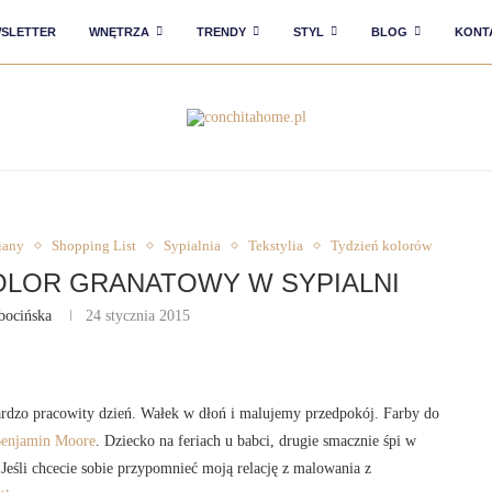
SLETTER
WNĘTRZA
TRENDY
STYL
BLOG
KONT
iany
Shopping List
Sypialnia
Tekstylia
Tydzień kolorów
OLOR GRANATOWY W SYPIALNI
bocińska
24 stycznia 2015
ardzo pracowity dzień. Wałek w dłoń i malujemy przedpokój. Farby do
enjamin Moore
. Dziecko na feriach u babci, drugie smacznie śpi w
eśli chcecie sobie przypomnieć moją relację z malowania z