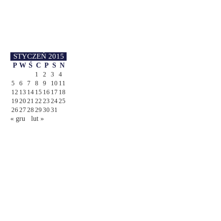
STYCZEŃ 2015
P
W
Ś
C
P
S
N
1
2
3
4
5
6
7
8
9
10
11
12
13
14
15
16
17
18
19
20
21
22
23
24
25
26
27
28
29
30
31
« gru
lut »