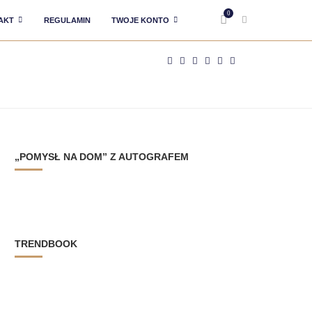
0
AKT
REGULAMIN
TWOJE KONTO
„POMYSŁ NA DOM” Z AUTOGRAFEM
TRENDBOOK