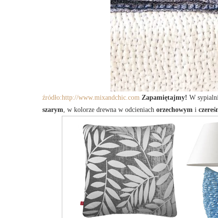
źródło:
http://www.mixandchic.com
Zapamiętajmy!
W sypialni
szarym
, w kolorze drewna w odcieniach
orzechowym
i
czereś