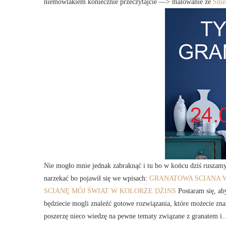
niemowlakiem koniecznie przeczytajcie —> malowanie ze
Śnie
Nie mogło mnie jednak zabraknąć i tu bo w końcu dziś ruszam
narzekać bo pojawił się we wpisach:
GRANATOWA SCIANA W
SCIANĘ
MÓJ ŚWIAT W KOLORZE DŻINS
Postaram się, aby
będziecie mogli znaleźć gotowe rozwiązania, które możecie zn
poszerzę nieco wiedzę na pewne tematy związane z granatem i