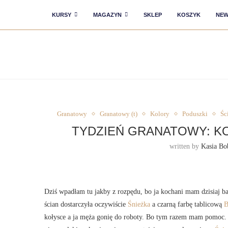
KURSY
MAGAZYN
SKLEP
KOSZYK
NEW
Granatowy
Granatowy (t)
Kolory
Poduszki
Śc
TYDZIEŃ GRANATOWY: K
written by
Kasia Bo
Dziś wpadłam tu jakby z rozpędu, bo ja kochani mam dzisiaj b
ścian dostarczyła oczywiście
Śnieżka
a czarną farbę tablicową
B
kołysce a ja męża gonię do roboty. Bo tym razem mam pomoc. J