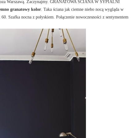
 poza Warszawą. Zaczynajmy.
GRANATOWA ŚCIANA W SYPIALNI
emno granatowy kolor
. Taka ściana jak ciemne niebo nocą wygląda w
t 60. Szafka nocna z połyskiem. Połączenie nowoczesności z sentymentem