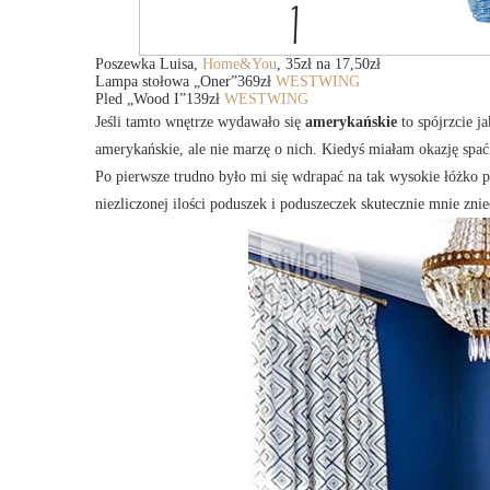
Poszewka Luisa,
Home&You
, 35zł na 17,50zł
Lampa stołowa „Oner”369zł
WESTWING
Pled „Wood I”139zł
WESTWING
Jeśli tamto wnętrze wydawało się
amerykańskie
to spójrzcie ja
amerykańskie, ale nie marzę o nich. Kiedyś miałam okazję sp
Po pierwsze trudno było mi się wdrapać na tak wysokie łóżko p
niezliczonej ilości poduszek i poduszeczek skutecznie mnie znie