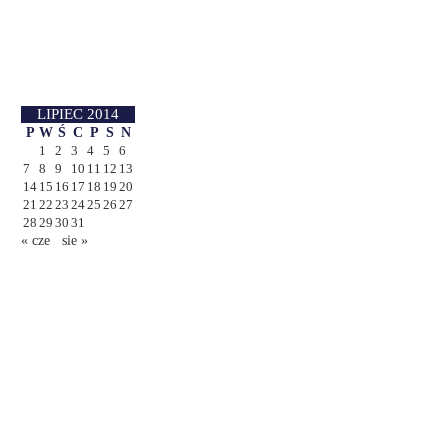
LIPIEC 2014
P
W
Ś
C
P
S
N
1
2
3
4
5
6
7
8
9
10
11
12
13
14
15
16
17
18
19
20
21
22
23
24
25
26
27
28
29
30
31
« cze
sie »