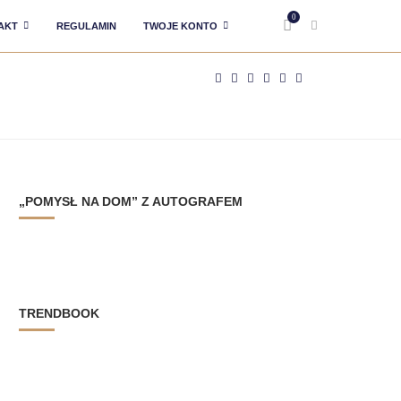
0
AKT
REGULAMIN
TWOJE KONTO
„POMYSŁ NA DOM” Z AUTOGRAFEM
TRENDBOOK