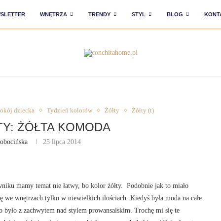
SLETTER
WNĘTRZA
TRENDY
STYL
BLOG
KONT
okój dziecka
Tydzień kolorów
Żółty
Żółty (t)
TY: ŻÓŁTA KOMODA
obocińska
25 lipca 2014
niku mamy temat nie łatwy, bo kolor żółty. Podobnie jak to miało
zę we wnętrzach tylko w niewielkich ilościach. Kiedyś była moda na całe
o było z zachwytem nad stylem prowansalskim. Trochę mi się te