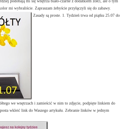
rdziej podobają mi się wnętrza biało-czarne z dodatkiem żółci, ale o tym
kolor mi wybraliście. Zapraszam żebyście przyłączyli się do zabawy.
Zasady są proste. 1. Tydzień trwa od piątku 25.07 do
ółtego we wnętrzach i zamieścić w nim to zdjęcie, podpięte linkiem do
 posta wkleić link do Waszego artykułu. Zebranie linków w jednym