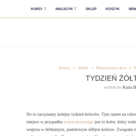
KURSY
MAGAZYN
SKLEP
KOSZYK
NEW
Kolory
Meble
Metamorfozy Ikea
P
TYDZIEŃ ŻÓŁ
written by
Kasia B
No to zaczynamy kolejny tydzień kolorów. Tym razem na celow
miejsce w przypadku
pomarańczowego
jest to kolor, który wid
wnętrza w delikatnym, pastelowym żółtym kolorze. Związane t