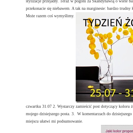
stylizacje przejadły. Teraz w pogoni za Skandynawią o wiele ba
przekonacie się niebawem. A tak na marginesie: bardzo trudny 
Może razem coś wymyślimy.
czwartku 31.07 2. Wystarczy zamieścić post dotyczący koloru ż
mojego dzisiejszego posta. 3. W komentarzach do dzisiejszego
miejscu ułatwi mi podsumowanie.