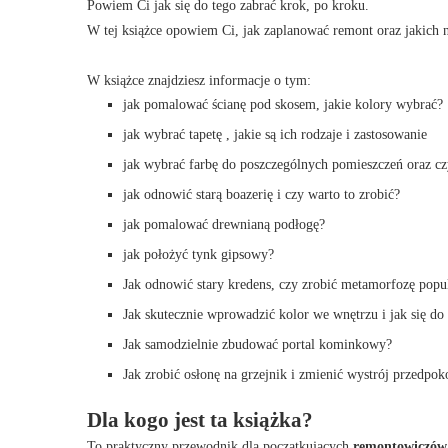
Powiem Ci jak się do tego zabrać krok, po kroku.
W tej książce opowiem Ci, jak zaplanować remont oraz jakich 
W książce znajdziesz informacje o tym:
jak pomalować ścianę pod skosem, jakie kolory wybrać?
jak wybrać tapetę , jakie są ich rodzaje i zastosowanie
jak wybrać farbę do poszczególnych pomieszczeń oraz cz
jak odnowić starą boazerię i czy warto to zrobić?
jak pomalować drewnianą podłogę?
jak położyć tynk gipsowy?
Jak odnowić stary kredens, czy zrobić metamorfozę popu
Jak skutecznie wprowadzić kolor we wnętrzu i jak się do
Jak samodzielnie zbudować portal kominkowy?
Jak zrobić osłonę na grzejnik i zmienić wystrój przedpok
Dla kogo jest ta książka?
To praktyczny przewodnik dla początkujących
remontowiczów