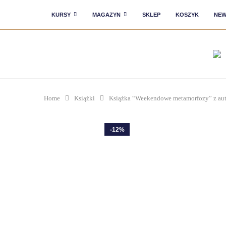
KURSY
MAGAZYN
SKLEP
KOSZYK
NEW
Home
Książki
Książka “Weekendowe metamorfozy” z au
-12%
HOT