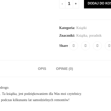
DODAJ DO KO
Kategoria:
Książki
Znaczniki:
Książka
,
poradnik
Share
OPIS
OPINIE (0)
edrogo.
 Ta książka, jest podziękowaniem dla Was moi czytelnicy.
 podczas kilkunastu lat samodzielnych remontów!