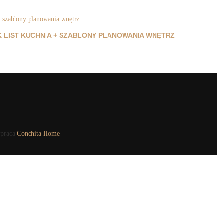
K LIST KUCHNIA + SZABLONY PLANOWANIA WNĘTRZ
łpraca
Conchita Home