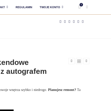
0
AKT
REGULAMIN
TWOJE KONTO
kendowe
z autografem
woje wnętrza szybko i niedrogo.
Planujesz remont?
Ta