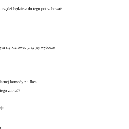
narzędzi będziesz do tego potrzebować.
ym się kierować przy jej wyborze
larnej komody z i Ikea
 tego zabrać?
oju
!