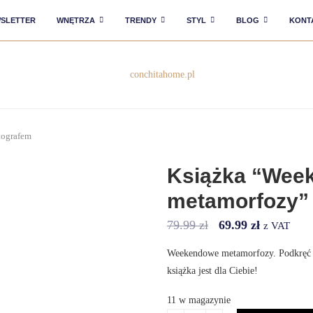
SLETTER
WNĘTRZA
TRENDY
STYL
BLOG
KONT
tografem
Książka “Wee
metamorfozy” 
79.99
zł
69.99
zł
z VAT
Weekendowe metamorfozy. Podkręć s
książka jest dla Ciebie!
11 w magazynie