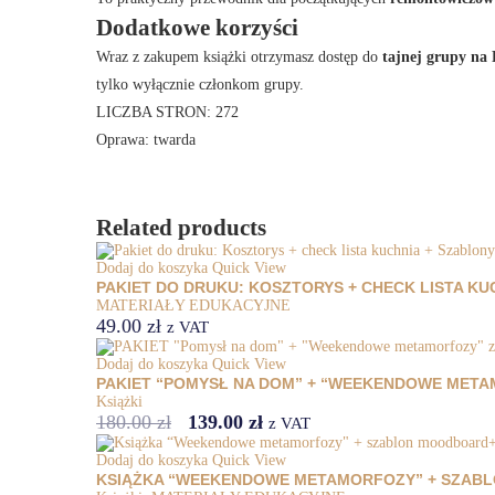
Dodatkowe korzyści
Wraz z zakupem książki otrzymasz dostęp do
tajnej grupy na
tylko wyłącznie członkom grupy.
LICZBA STRON: 272
Oprawa: twarda
Related products
Dodaj do koszyka
Quick View
PAKIET DO DRUKU: KOSZTORYS + CHECK LISTA K
MATERIAŁY EDUKACYJNE
49.00
zł
z VAT
Dodaj do koszyka
Quick View
PAKIET “POMYSŁ NA DOM” + “WEEKENDOWE MET
Książki
180.00
zł
139.00
zł
z VAT
Dodaj do koszyka
Quick View
KSIĄŻKA “WEEKENDOWE METAMORFOZY” + SZABL