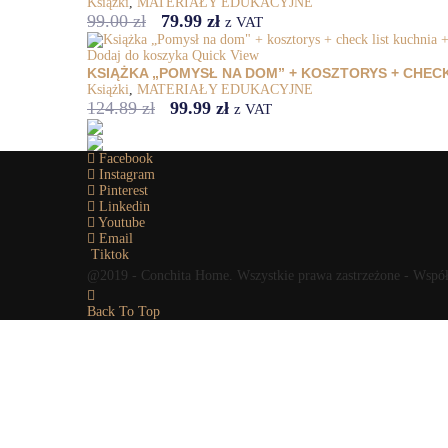
Książki
,
MATERIAŁY EDUKACYJNE
99.00
zł
79.99
zł
z VAT
Dodaj do koszyka
Quick View
KSIĄŻKA „POMYSŁ NA DOM” + KOSZTORYS + CHEC
Książki
,
MATERIAŁY EDUKACYJNE
124.89
zł
99.99
zł
z VAT
Facebook
Instagram
Pinterest
Linkedin
Youtube
Email
Tiktok
@2019 - Conchita Home. Wszystkie prawa zastrzeżone - Wspó
Back To Top